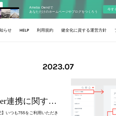
Ameba Owndで
今す
あなただけのホームページやブログをつくろう
知らせ
HELP
利用規約
健全化に資する運営方針
2023
.
07
【復旧】Twitter連携に関する不具合について（08/22追記あり）
時追記】いつも755をご利用いただき