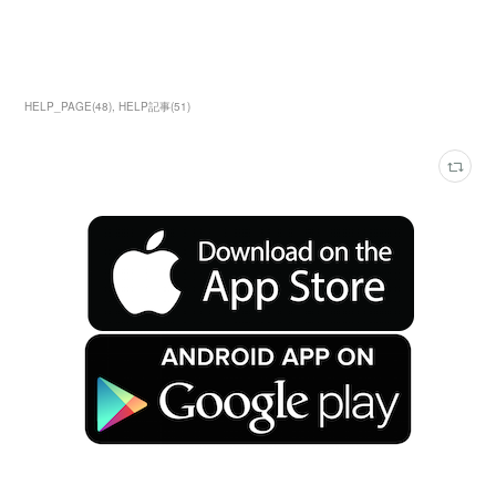
HELP_PAGE
(
48
)
HELP記事
(
51
)