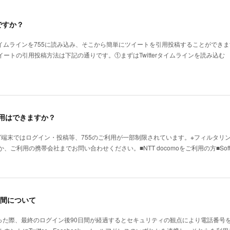
ですか？
tterタイムラインを755に読み込み、そこから簡単にツイートを引用投稿することができ
、ツイートの引用投稿方法は下記の通りです。①まずはTwitterタイムラインを読み込む
利用はできますか？
ング端末ではログイン・投稿等、755のご利用が一部制限されています。※フィルタ
ご利用の携帯会社までお問い合わせください。■NTT docomoをご利用の方■Soft
間について
行った際、最終のログイン後90日間が経過するとセキュリティの観点により電話番号