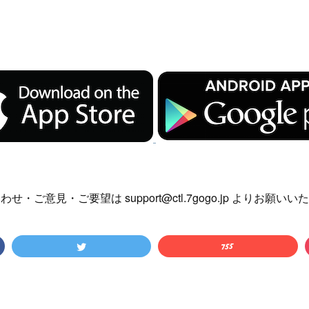
せ・ご意見・ご要望は support@ctl.7gogo.jp よりお願い