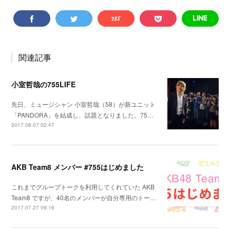
関連記事
小室哲哉の755LIFE
先日、ミュージシャン 小室哲哉（58）が新ユニット
「PANDORA」を結成し、話題となりました。75…
2017.08.07 02:47
AKB Team8 メンバー #755はじめました
これまでグループトークを利用してくれていた AKB
Team8 ですが、40名のメンバーが自分専用のトー…
2017.07.27 09:16