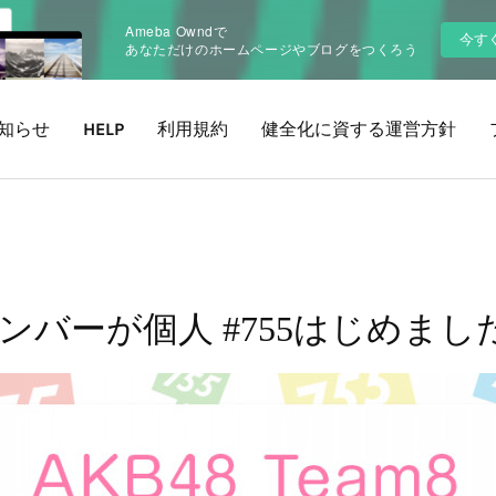
Ameba Owndで
今す
あなただけのホームページやブログをつくろう
知らせ
HELP
利用規約
健全化に資する運営方針
8メンバーが個人 #755はじめました 