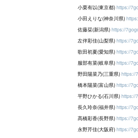
小栗有以(東京都)
https://7g
小田えりな(神奈川県)
https
佐藤栞(新潟県)
https://7gog
左伴彩佳(山梨県)
https://7
歌田初夏(愛知県)
https://7
服部有菜(岐阜県)
https://7g
野田陽菜乃(三重県)
https:/
橋本陽菜(富山県)
https://7
平野ひかる(石川県)
https:/
長久玲奈(福井県)
https://7
髙橋彩香(長野県)
https://7
永野芹佳(大阪府)
https://7