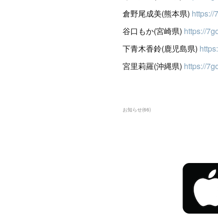
倉野尾成美(熊本県)
https:/
谷口もか(宮崎県)
https://7
下青木香鈴(鹿児島県)
https
宮里莉羅(沖縄県)
https://7g
お知らせ
(
66
)