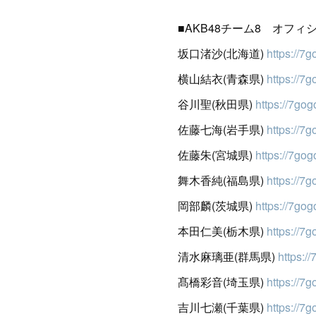
■AKB48チーム8 オフ
坂口渚沙(北海道)
https://7
横山結衣(青森県)
https://7
谷川聖(秋田県)
https://7gogo
佐藤七海(岩手県)
https://7
佐藤朱(宮城県)
https://7gog
舞木香純(福島県)
https://7
岡部麟(茨城県)
https://7gog
本田仁美(栃木県)
https://7
清水麻璃亜(群馬県)
https:/
髙橋彩音(埼玉県)
https://7
吉川七瀬(千葉県)
https://7