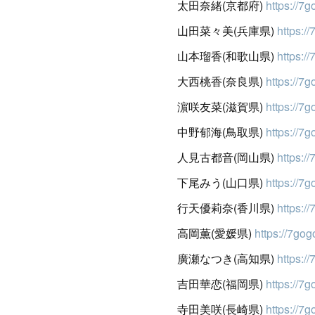
太田奈緒(京都府)
https://7g
山田菜々美(兵庫県)
https:/
山本瑠香(和歌山県)
https:/
大西桃香(奈良県)
https://7
濵咲友菜(滋賀県)
https://7
中野郁海(鳥取県)
https://7
人見古都音(岡山県)
https:/
下尾みう(山口県)
https://7g
行天優莉奈(香川県)
https://
高岡薫(愛媛県)
https://7gog
廣瀬なつき(高知県)
https:/
吉田華恋(福岡県)
https://7
寺田美咲(長崎県)
https://7g