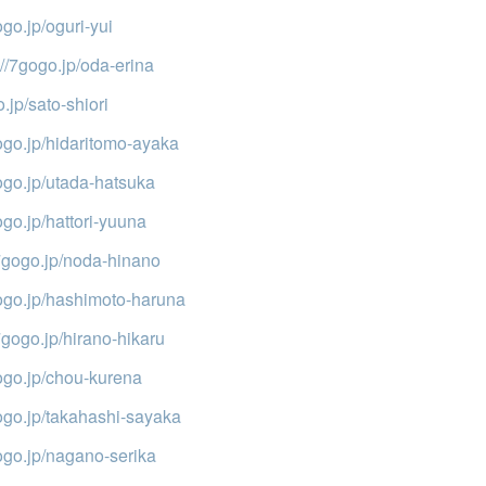
ogo.jp/oguri-yui
://7gogo.jp/oda-erina
o.jp/sato-shiori
gogo.jp/hidaritomo-ayaka
gogo.jp/utada-hatsuka
ogo.jp/hattori-yuuna
/7gogo.jp/noda-hinano
gogo.jp/hashimoto-haruna
/7gogo.jp/hirano-hikaru
gogo.jp/chou-kurena
gogo.jp/takahashi-sayaka
gogo.jp/nagano-serika