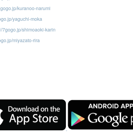
/7gogo.jp/kuranoo-narumi
gogo.jp/yaguchi-moka
://7gogo.jp/shimoaoki-karin
ogo.jp/miyazato-rira