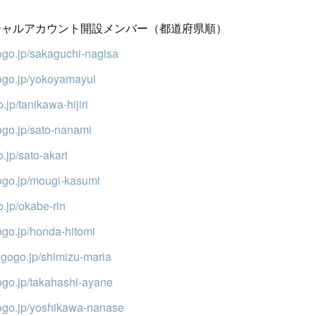
ィシャルアカウント開設メンバー（都道府県順）
gogo.jp/sakaguchi-nagisa
gogo.jp/yokoyamayui
.jp/tanikawa-hijiri
gogo.jp/sato-nanami
o.jp/sato-akari
gogo.jp/mougi-kasumi
o.jp/okabe-rin
gogo.jp/honda-hitomi
/7gogo.jp/shimizu-maria
gogo.jp/takahashi-ayane
gogo.jp/yoshikawa-nanase