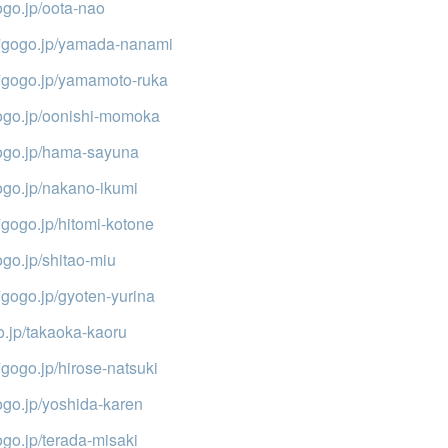
ogo.jp/oota-nao
/7gogo.jp/yamada-nanami
/7gogo.jp/yamamoto-ruka
gogo.jp/oonishi-momoka
gogo.jp/hama-sayuna
gogo.jp/nakano-ikumi
/7gogo.jp/hitomi-kotone
ogo.jp/shitao-miu
7gogo.jp/gyoten-yurina
o.jp/takaoka-kaoru
/7gogo.jp/hirose-natsuki
gogo.jp/yoshida-karen
ogo.jp/terada-misaki