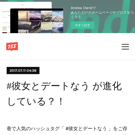
Ameba Owndで
あなただけのホームページやブログをつ
くろう
今すぐ試す
2017.07.11 04:38
#彼女とデートなう が進化
している？！
巷で人気のハッシュタグ「 #彼女とデートなう 」をご存