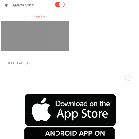
HELP_PAGE
(
48
)