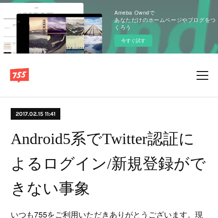
Ameba Owndで
あなただけのホームページやブログをつ
くろう
今すぐ試す
2017.02.15 11:41
Android5系でTwitter認証に
よるログイン/新規登録がで
きない事象
いつも755をご利用いただきありがとうございます。現