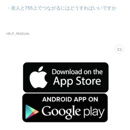
・友人と755上でつながるにはどうすればいいですか
HELP_PAGE
(
48
)