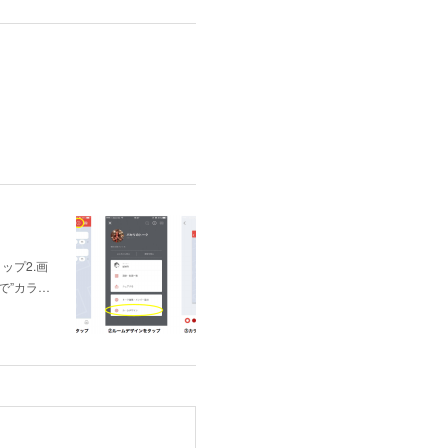
ップ2.画
で”カラ…